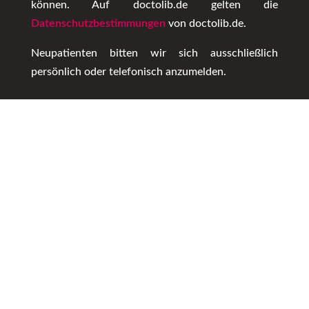
können. Auf doctolib.de gelten die
Datenschutzbestimmungen
von doctolib.de.
Neupatienten bitten wir sich ausschließlich
persönlich oder telefonisch anzumelden.
Ich habe verstanden.
BUCHUNG
START
PHILOSOPHIE
UNSER
TEAM
PRAXISSPEKTRUM
KONTAKT